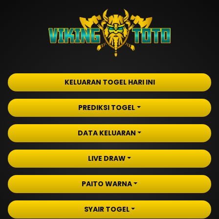
KELUARAN TOGEL HARI INI
PREDIKSI TOGEL
DATA KELUARAN
LIVE DRAW
PAITO WARNA
SYAIR TOGEL