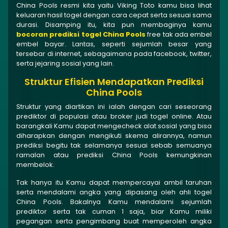
China Pools resmi kita yaitu Viking Toto kamu bisa lihat
keluaran hasil togel dengan cara cepat serta sesuai sama
durasi. Disamping itu, kita pun membaginya kamu
bocoran prediksi togel China Pools
free tak ada embel
embel bayar. Lantas, seperti sejumlah besar yang
tersebar di internet, sebagaimana pada facebook, twitter,
serta jejaring sosial yang lain.
Struktur Efisien Mendapatkan Prediksi
China Pools
Struktur yang diartikan ini ialah dengan cari seseorang
prediktor di populasi atau broker judi togel online. Atau
barangkali Kamu dapat mengecheck alat sosial yang bisa
diharapkan dengan mengikuti skema alirannya, namun
prediksi begitu tak selamanya sesuai sebab semuanya
ramalan atau prediksi China Pools kemungkinan
membelok.
Tak hanya itu Kamu dapat mempercayai ambil taruhan
serta mendalami angka yang dipasang oleh ahli togel
China Pools. Bakalnya Kamu mendalami sejumlah
prediktor serta tak cuman 1 saja, biar Kamu miliki
pegangan serta pengimbang buat memperoleh angka