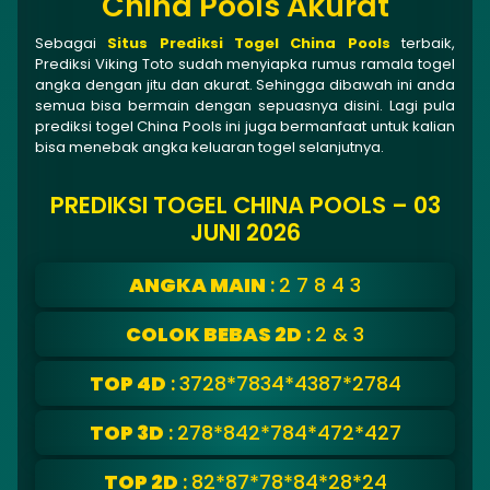
China Pools Akurat
Sebagai
Situs Prediksi Togel China Pools
terbaik,
Prediksi Viking Toto sudah menyiapka rumus ramala togel
angka dengan jitu dan akurat. Sehingga dibawah ini anda
semua bisa bermain dengan sepuasnya disini. Lagi pula
prediksi togel China Pools ini juga bermanfaat untuk kalian
bisa menebak angka keluaran togel selanjutnya.
PREDIKSI TOGEL CHINA POOLS – 03
JUNI 2026
ANGKA MAIN
:
2 7 8 4 3
COLOK BEBAS 2D
:
2 & 3
TOP 4D
:
3728*7834*4387*2784
TOP 3D
:
278*842*784*472*427
TOP 2D
:
82*87*78*84*28*24