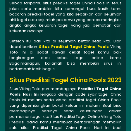
Sebab tanpamu situs prediksi togel China Pools ini terus
jalan serta membikin kita semangat buat kasih kamu
bocoran prediksi togel yang kita sebarkan dari sejumlah
ahli togel atau sejumlah pakarnya yang cerdas meringkas
angka angka keluaran togel yang jadi perhatian dari
keluaran awalnya.
Setelah itu, dari kita di sejumlah bettor setia kita. Biar,
dapat berikan
Situs Prediksi Togel China Pools
Viking
Toto ini di sobat kawan dekat togel kamu, baik
tongkrongan atau sobat togel online kamu.
Bagaimanapun, kalianlah bisa membikin sirus ini
bertambah lebih bagus.
Situs Prediksi Togel China Pools 2023
Situs Viking Toto pun membaginya
Prediksi Togel China
Pools Hari Ini
lengkap dengan code syair togel China
Pools ini malam serta video prediksi togel China Pools
yang diperhitungkan bakal keluar ini malam. Buat bisa
membaginya serunya serta keuntungan dalam
permainan togel kita Situs Prediksi Togel Online Viking Toto
Prediksi bawa kamu membuat berbarengan membikin
satu situs Prediksi Togel China Pools Hari Ini buat