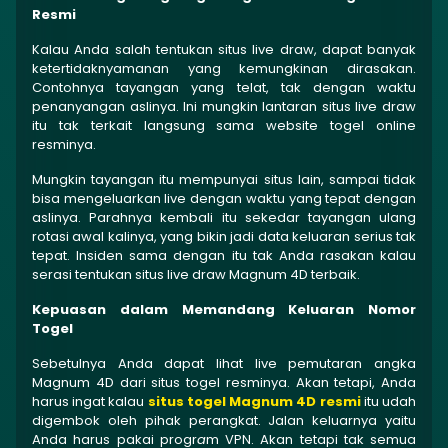
Resmi
Kalau Anda salah tentukan situs live draw, dapat banyak
ketertidaknyamanan yang kemungkinan dirasakan.
Contohnya tayangan yang telat, tak dengan waktu
penanyangan aslinya. Ini mungkin lantaran situs live draw
itu tak terkait langsung sama website togel online
resminya.
Mungkin tayangan itu mempunyai situs lain, sampai tidak
bisa mengeluarkan live dengan waktu yang tepat dengan
aslinya. Parahnya kembali itu sekedar tayangan ulang
rotasi awal kalinya, yang bikin jadi data keluaran serius tak
tepat. Insiden sama dengan itu tak Anda rasakan kalau
serasi tentukan situs live draw Magnum 4D terbaik.
Kepuasan dalam Memandang Keluaran Nomor
Togel
Sebetulnya Anda dapat lihat live pemutaran angka
Magnum 4D dari situs togel resminya. Akan tetapi, Anda
harus ingat kalau
situs togel Magnum 4D resmi
itu udah
digembok oleh pihak perangkat. Jalan keluarnya yaitu
Anda harus pakai progr
a
m VPN. Akan tetapi tak semua