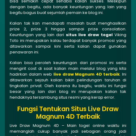
bisa semakin cepat sehabis kalian sukses. Meskipun
dengan begitu, ada banyak keuntungan yang lain yang
begitu bagus buat sejumlah pemain ke blog ini.
Kalian tak kan mendapati masalah buat menghasilkan
prize 2, prize 3 hingga sampai prize consolation.
Keuntungan yang lain dari
situs live draw togel
Viking
Toto ini merupakan kalau terdapat banyak promosi yang
ditawarkan sampai kini serta kalian dapat gunakan
penawaran ini.
Kalian bisa peroleh keuntungan dari promosi ini serta
mengirit cost di saat kalian main melalui blog yang kita
hadirkan dalam web
live draw Magnum 4D terbaik
. Ini
ditawarkan sejauh kalian bikin pelindungan taruhan di
tingkatan privat. Oleh karena itu begitu, waktu ini fungsi
besar yang lain dari blog ini merupakan kalian tak
hendaknya tersambung situs resmi yang kerap error.
Fungsi Tentukan Situs Live Draw
Magnum 4D Terbaik
Live Draw Magnum 4D – Main togel online waktu ini
memanglah cukup banyak jadi sebagian orang jadi