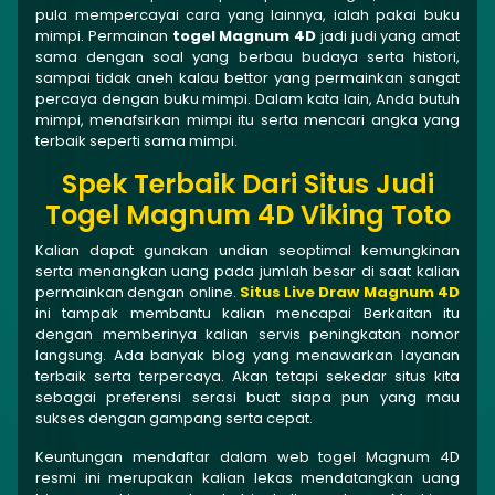
pula mempercayai cara yang lainnya, ialah pakai buku
mimpi. Permainan
togel Magnum 4D
jadi judi yang amat
sama dengan soal yang berbau budaya serta histori,
sampai tidak aneh kalau bettor yang permainkan sangat
percaya dengan buku mimpi. Dalam kata lain, Anda butuh
mimpi, menafsirkan mimpi itu serta mencari angka yang
terbaik seperti sama mimpi.
Spek Terbaik Dari Situs Judi
Togel Magnum 4D Viking Toto
Kalian dapat gunakan undian seoptimal kemungkinan
serta menangkan uang pada jumlah besar di saat kalian
permainkan dengan online.
Situs Live Draw Magnum 4D
ini tampak membantu kalian mencapai Berkaitan itu
dengan memberinya kalian servis peningkatan nomor
langsung. Ada banyak blog yang menawarkan layanan
terbaik serta terpercaya. Akan tetapi sekedar situs kita
sebagai preferensi serasi buat siapa pun yang mau
sukses dengan gampang serta cepat.
Keuntungan mendaftar dalam web togel Magnum 4D
resmi ini merupakan kalian lekas mendatangkan uang