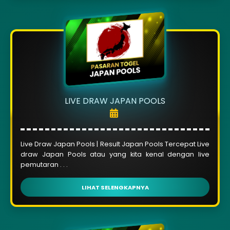
LIVE DRAW JAPAN POOLS
Live Draw Japan Pools | Result Japan Pools Tercepat Live
draw Japan Pools atau yang kita kenal dengan live
pemutaran . . .
LIHAT SELENGKAPNYA