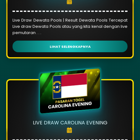
Live Draw Dewata Pools | Result Dewata Pools Tercepat
Live draw Dewata Pools atau yang kita kenal dengan live
pemutaran . . .
LIHAT SELENGKAPNYA
LIVE DRAW CAROLINA EVENING