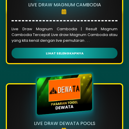
LIVE DRAW MAGNUM CAMBODIA
Live Draw Magnum Cambodia | Result Magnum
Cambodia Tercepat Live draw Magnum Cambodia atau
yang kita kenal dengan live pemutaran . . .
LIHAT SELENGKAPNYA
LIVE DRAW DEWATA POOLS