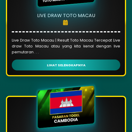
LIVE DRAW TOTO MACAU
Live Draw Toto Macau | Result Toto Macau Tercepat Live
draw Toto Macau atau yang kita kenal dengan live
pemutaran . . .
LIHAT SELENGKAPNYA