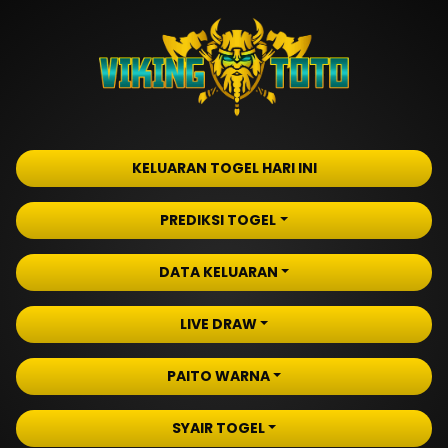
KELUARAN TOGEL HARI INI
PREDIKSI TOGEL
DATA KELUARAN
LIVE DRAW
PAITO WARNA
SYAIR TOGEL