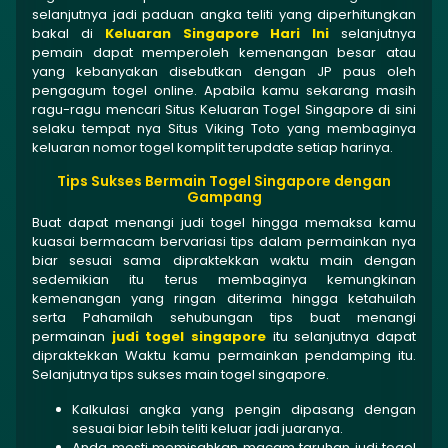
selanjutnya jadi paduan angka teliti yang diperhitungkan
bakal di
Keluaran Singapore Hari Ini
selanjutnya
pemain dapat memperoleh kemenangan besar atau
yang kebanyakan disebutkan dengan JP paus oleh
pengagum togel online. Apabila kamu sekarang masih
ragu-ragu mencari Situs Keluaran Togel Singapore di sini
selaku tempat nya Situs Viking Toto yang membaginya
keluaran nomor togel komplit terupdate setiap harinya.
Tips Sukses Bermain Togel Singapore dengan
Gampang
Buat dapat menangi judi togel hingga memaksa kamu
kuasai bermacam bervariasi tips dalam permainkan nya
biar sesuai sama dipraktekkan waktu main dengan
sedemikian itu terus membaginya kemungkinan
kemenangan yang ringan diterima hingga ketahuilah
serta Pahamilah sehubungan tips buat menangi
permainan
judi togel singapore
itu selanjutnya dapat
dipraktekkan Waktu kamu permainkan pendamping itu.
Selanjutnya tips sukses main togel singapore.
Kalkulasi angka yang pengin dipasang dengan
sesuai biar lebih teliti keluar jadi juaranya.
Anda mesti memisahkan macam taruhan judi togel