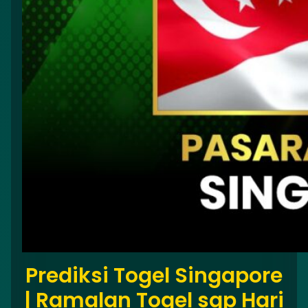
Prediksi Togel Singapore
| Ramalan Togel sgp Hari