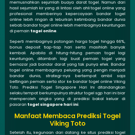
memusnahkan sejumlah buaya darat togel. Namun dari
hasil sejumlah kir yang di lintasi oleh ahli togel online yang
profesional memberinya kepercayaan bandar togel
online lebih ringan di leburkan ketimbang bandar dunia
sebab bandar togel online lebih membaginya keuntungan
di pemain
togel online
.
Seperti membaginya potongan harga togel hingga 66%,
bonus deposit tiap-tiap hari serta masihlah banyak
kembali. Apabila di hitung-hitung pemain togel lagi
keuntungan, ditambah lagi buat pemain togel yang
bernazar jadi bandar darat yang tak punya efek. Bandar
togel online membaginya peluang yang pengin menjadi
bandar dunia, strategi-nya bertempat ambil saja
bettingan pemain serta stor ke bandar togel online Viking
Toto. Prediksi Togel Singapore Hari Ini ditandangkan
selaku tempat berkumpulnya struktur togel sgp hari ini biar
memperoleh angka yang di prediksi bakal keluar di
pasaran
togel singapore hari ini
.
Manfaat Membaca Prediksi Togel
Viking Toto
Setelah itu, kegunaan dari datang ke situs prediksi togel